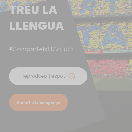
TREU LA
LLENGUA
#ComparteixElCatalà
Reprodueix l'espot
Suma't a la campanya